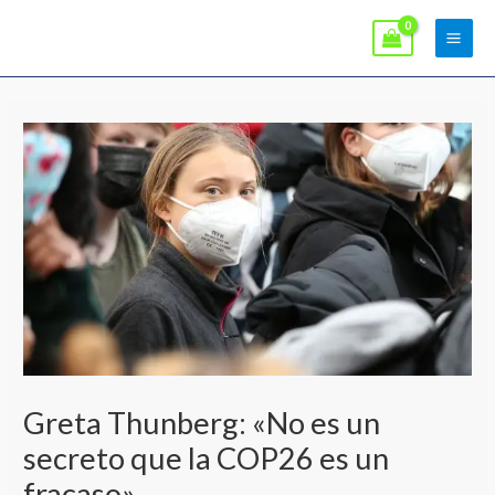
Ir
Main
al
Men
contenido
Greta Thunberg: «No es un
secreto que la COP26 es un
fracaso»